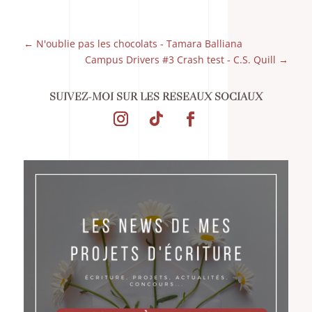
←
N'oublie pas les chocolats - Tamara Balliana
Campus Drivers #3 Crash test - C.S. Quill
→
SUIVEZ-MOI SUR LES RÉSEAUX SOCIAUX