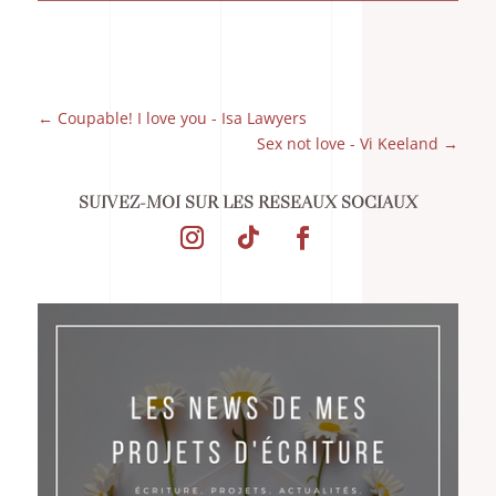
←
Coupable! I love you - Isa Lawyers
Sex not love - Vi Keeland
→
SUIVEZ-MOI SUR LES RÉSEAUX SOCIAUX