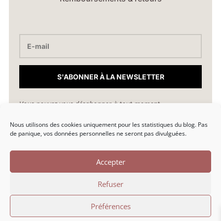
S'ABONNER À LA NEWSLETTER
Vous pouvez vous désabonner à tout moment.
Nous utilisons des cookies uniquement pour les statistiques du blog. Pas
hello@marionlibro.fr
de panique, vos données personnelles ne seront pas divulguées.
Accepter
Refuser
Marion Libro © 2026 | Une création par Marion Libro |
Préférences
Politique de confidentialité