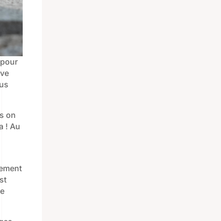
 pour
uve
ous
is on
a ! Au
alement
st
ne