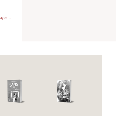
Boyer
→