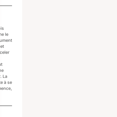
is
me le
olument
et
celer
ut
ne
. La
te à se
mmence,