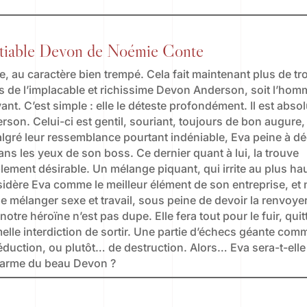
tiable Devon de Noémie Conte
, au caractère bien trempé. Cela fait maintenant plus de tro
es de l’implacable et richissime Devon Anderson, soit l’hom
ant. C’est simple : elle le déteste profondément. Il est abs
rson. Celui-ci est gentil, souriant, toujours de bon augure, 
Malgré leur ressemblance pourtant indéniable, Eva peine à dé
ans les yeux de son boss. Ce dernier quant à lui, la trouve
lement désirable. Un mélange piquant, qui irrite au plus ha
onsidère Eva comme le meilleur élément de son entreprise, et 
 mélanger sexe et travail, sous peine de devoir la renvoyer
otre héroïne n’est pas dupe. Elle fera tout pour le fuir, quit
melle interdiction de sortir. Une partie d’échecs géante co
duction, ou plutôt… de destruction. Alors… Eva sera-t-elle
harme du beau Devon ?