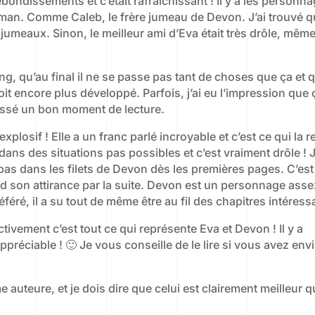
ebondissements et c’était rafraichissant ! Il y a les personn
an. Comme Caleb, le frère jumeau de Devon. J’ai trouvé q
 jumeaux. Sinon, le meilleur ami d’Eva était très drôle, même 
long, qu’au final il ne se passe pas tant de choses que ça et 
it encore plus développé. Parfois, j’ai eu l’impression que 
passé un bon moment de lecture.
losif ! Elle a un franc parlé incroyable et c’est ce qui la r
dans des situations pas possibles et c’est vraiment drôle ! J
pas dans les filets de Devon dès les premières pages. C’est
nd son attirance par la suite. Devon est un personnage asse
éré, il a su tout de même être au fil des chapitres intéressa
ectivement c’est tout ce qui représente Eva et Devon ! Il y a
réciable ! 🙂 Je vous conseille de le lire si vous avez env
 auteure, et je dois dire que celui est clairement meilleur q