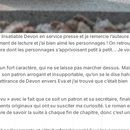
Insatiable Devon en service presse et je remercie l’auteure
ment de lecture et j’ai bien aimé les personnages ! On retro
ière dont les personnages s’apprivoisent petit à petit… Je v
n fort caractère, qui ne se laisse pas marcher dessus. Ma
 son patron arrogant et insupportable, qu’on se le dise hah
ttirance de Devon envers Eva et j’ai trouvé que c’était bien
vu » avec le fait que ce soit un patron et sa secrétaire, fin
éments originaux qui ont su susciter ma curiosité. Le roman e
nvie de savoir la suite à chaque fin de chapitre, donc c’est u