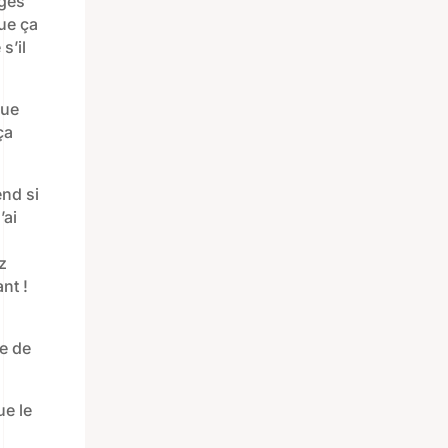
ages
ue ça
s’il
que
ça
end si
’ai
z
nt !
ie de
ue le