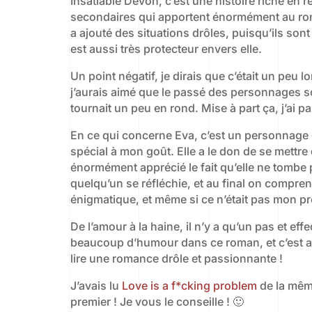
Insatiable Devon, c’est une histoire riche en r
secondaires qui apportent énormément au rom
a ajouté des situations drôles, puisqu’ils sont
est aussi très protecteur envers elle.
Un point négatif, je dirais que c’était un peu 
j’aurais aimé que le passé des personnages so
tournait un peu en rond. Mise à part ça, j’ai 
En ce qui concerne Eva, c’est un personnage exp
spécial à mon goût. Elle a le don de se mettre 
énormément apprécié le fait qu’elle ne tombe 
quelqu’un se réfléchie, et au final on compre
énigmatique, et même si ce n’était pas mon préf
De l’amour à la haine, il n’y a qu’un pas et eff
beaucoup d’humour dans ce roman, et c’est app
lire une romance drôle et passionnante !
J’avais lu
Love is a f*cking problem
de la même
premier ! Je vous le conseille ! 🙂