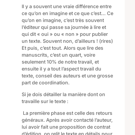
Il
y a souvent une vraie différence
en
tre
ce qu’on en
imagine et ce que c’est… Ce
qu’on en imagine
,
c’est très souvent
l’éditeur qui passe sa journée à lire et
qui dit « oui » ou « non »
pour publier
un texte.
S
ouvent non
,
d’ailleurs ! (rires)
Et puis
,
c’est tout. Alors que lire des
manuscrits
,
c’est un quart
,
voire
seulement 10% de notre travail, et
ensuite il y a tout l’aspect travail du
texte
,
conseil des auteurs
et une grosse
part
de coordination
.
Si je dois détailler la manière dont on
travaille sur le texte :
La première phase est celle des retours
généraux. Après avoir contacté l’auteur,
lui avoir fait une proposition de contrat
d’édition,
on relit le texte en détail
s
pour