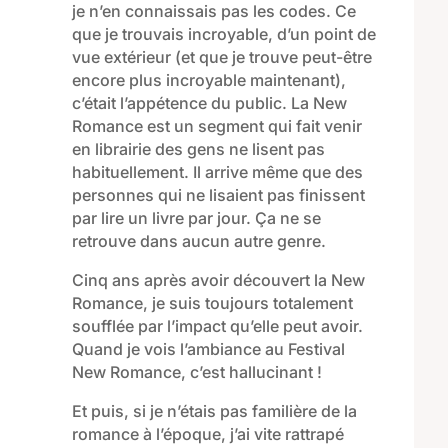
j
e n’en connaissais pas les codes.
Ce
que je trouvais incroyable
,
d’un point de
vu
e
extérieur (et que je trouve peut-être
encore plus incroyable maintenant),
c’était l’appétence du public.
La New
Romance est un segment
qui
fait venir
en librairie
des gens ne lisent pas
habituellement. Il arrive même que des
personnes qui ne lis
ai
ent pas finissent
par lire un livre par jour
.
Ça ne se
retrouve
dans aucun autre genre.
Cinq
ans après
avoir découvert
la
New
Romance
, je suis toujours totalement
soufflée
par
l’impact
qu’
elle
peut avoir.
Quand je vois l’ambiance au Festival
New Romance, c’est hallucinant !
Et puis, si je n’étais pas familière de la
romance à l’époque, j’ai vite rattrapé