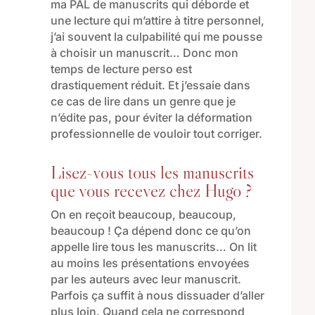
ma PAL de manuscrits qui déborde et
une lecture qui m’attire
à titre personnel
,
j’ai souvent la culpabilité qui
me
pousse
à choisir un
manuscrit… Donc mon
temps de lecture perso est
drastiquement réduit.
Et j’essaie
dans
ce cas
de lire dans un genre que je
n’édite pas
,
pour éviter
la déformation
professionnelle de vouloir tout corriger.
Lisez-vous tous les manuscrits
que vous recevez chez Hugo ?
On en reçoit beaucoup, beaucoup,
beaucoup ! Ça dépend
donc
ce qu’on
appelle lire tous les manuscrits… On lit
au moins les présentations
envoyées
par
l
es auteurs
avec leur manuscri
t
.
P
arfois ça suffit
à nous dissuader d’aller
plus loin.
Quand cela ne correspond