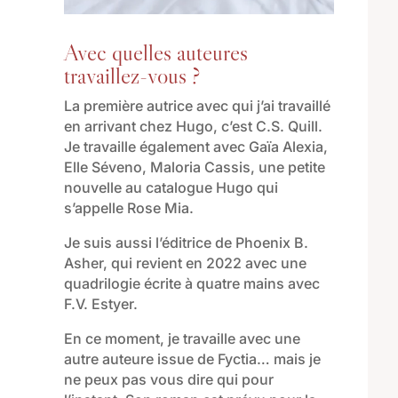
Avec quelles auteures
travaillez-vous ?
La première autrice avec qui j’ai travaillé
en arrivant chez Hugo
,
c’est C
.
S
.
Quill.
J
e travaille
également
avec Gaïa Alexia,
Elle
Séveno
, Maloria Cassis, une petite
nouvelle
au catalogue Hugo qui
s’appelle
Rose Mia
.
Je
suis
aussi
l’éditrice
de
Phoenix B
.
Asher,
qui revient en 2022 avec une
quadrilogie écrite à quatre mains avec
F.V. Esty
er.
E
n ce moment
,
je travaille avec une
autre auteure issue de Fyctia… mais je
ne peux pas vous dire qui pour