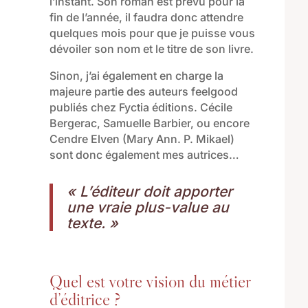
l’instant
. S
on roman est prévu pour la
fin de l’année
, il faudra donc attendre
quelques mois pour que je puisse vous
dévoiler s
on nom et le titre de son livre
.
Sinon,
j’ai également en charge la
majeure partie des auteurs
f
eel
g
ood
publiés chez Fyctia éditions.
Cécile
Bergerac, Samuelle Barbier
, ou encore
Cendre Elven (Mary Ann. P.
Mikael)
sont donc également mes autrices
…
« L’éditeur doit apporter
une vraie plus-value au
texte. »
Quel est votre vision du métier
d’éditrice ?