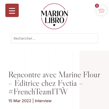
0
Rencontre avec Marine Flour
– Éditrice chez Fyctia –
#FrenchTeamITW
15 Mar 2022
|
Interview