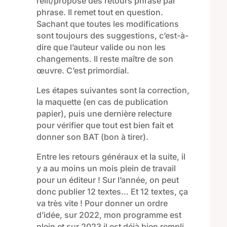
relit/propose des retours
phrase par
phrase
. Il
remet tout en question
.
Sachant que toutes les modifications
sont toujours des suggestions, c’est-à-
dire que l’auteur valide ou non le
s
changements. Il reste maître de son
œuvre. C’est primordial.
Les étapes suivantes sont la correction,
la maquette (en cas de publication
papier)
, puis
une dernière relecture
pour vérifier que tout est bien fait
et
donner son BAT (bon à tirer).
Entre les retours généraux et la suite,
il
y
a
au moins
un mois
plein
de travail
pour un éditeur
! Sur l’année, on peut
donc
publier 12 textes… Et 12 textes
,
ça
va très vite !
Pour donner un ordre
d’idée,
sur
2022
,
mon programme est
plein et sur 2023
il
est déjà bien rempli.