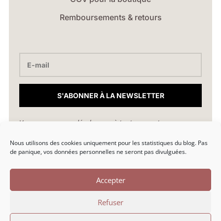
Remboursements & retours
S'ABONNER À LA NEWSLETTER
Vous pouvez vous désabonner à tout moment.
Nous utilisons des cookies uniquement pour les statistiques du blog. Pas
hello@marionlibro.fr
de panique, vos données personnelles ne seront pas divulguées.
Accepter
Refuser
Marion Libro © 2026 | Une création par Marion Libro |