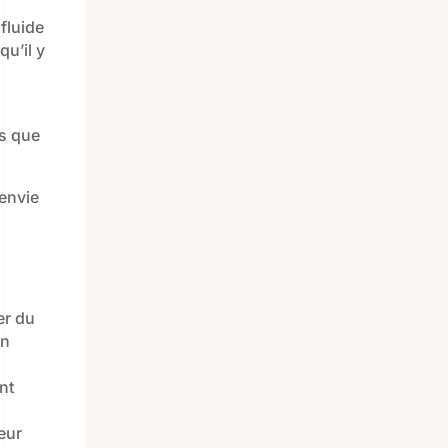
fluide
u’il y
us que
 envie
er du
in
nt
eur