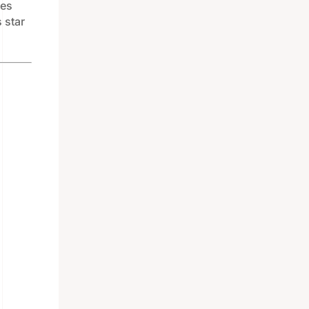
res
 star