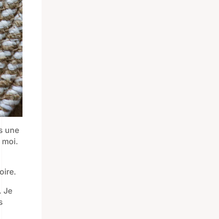
as une
 moi.
oire.
. Je
s