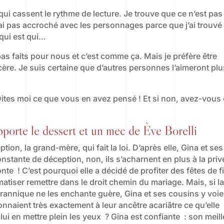
ui cassent le rythme de lecture. Je trouve que ce n’est pas 
ai pas accroché avec les personnages parce que j’ai trouvé q
 qui est qui…
 pas faits pour nous et c’est comme ça. Mais je préfère être
ère. Je suis certaine que d’autres personnes l’aimeront pl
 Dites moi ce que vous en avez pensé ! Et si non, avez-vous
porte le dessert et un mec de Ève Borelli
ion, la grand-mère, qui fait la loi. D’après elle, Gina et ses
tante de déception, non, ils s’acharnent en plus à la priv
te ! C’est pourquoi elle a décidé de profiter des fêtes de f
atiser remettre dans le droit chemin du mariage. Mais, si la
yrannique ne les enchante guère, Gina et ses cousins y voie
onnaient très exactement à leur ancêtre acariâtre ce qu’elle
 lui en mettre plein les yeux ? Gina est confiante : son meill