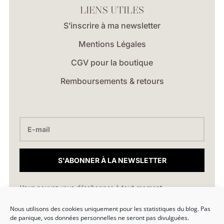
LIENS UTILES
S’inscrire à ma newsletter
Mentions Légales
CGV pour la boutique
Remboursements & retours
S'ABONNER À LA NEWSLETTER
Vous pouvez vous désabonner à tout moment.
Nous utilisons des cookies uniquement pour les statistiques du blog. Pas
hello@marionlibro.fr
de panique, vos données personnelles ne seront pas divulguées.