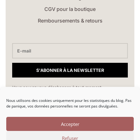
CGV pour la boutique
Remboursements & retours
S'ABONNER À LA NEWSLETTER
Vous pouvez vous désabonner à tout moment.
Nous utilisons des cookies uniquement pour les statistiques du blog. Pas
hello@marionlibro.fr
de panique, vos données personnelles ne seront pas divulguées.
Accepter
Refuser