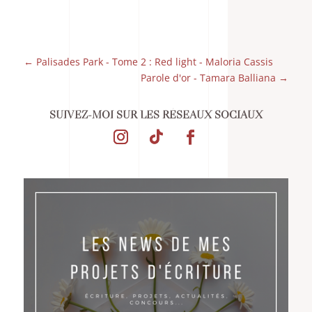
←
Palisades Park - Tome 2 : Red light - Maloria Cassis
Parole d'or - Tamara Balliana
→
SUIVEZ-MOI SUR LES RÉSEAUX SOCIAUX