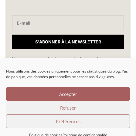
S'ABONNER À LA NEWSLETTER
Vous pouvez vous désabonner à tout moment.
Nous utilisons des cookies uniquement pour les statistiques du blog. Pas
hello@marionlibro.fr
de panique, vos données personnelles ne seront pas divulguées.
Accepter
Refuser
Marion Libro © 2026 | Une création par Marion Libro |
Préférences
Politique de confidentialité
Politique de cookies
Politique de confidentialité