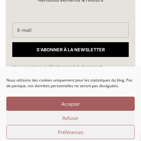
S'ABONNER À LA NEWSLETTER
Vous pouvez vous désabonner à tout moment.
Nous utilisons des cookies uniquement pour les statistiques du blog. Pas
hello@marionlibro.fr
de panique, vos données personnelles ne seront pas divulguées.
Accepter
Refuser
Marion Libro © 2026 | Une création par Marion Libro |
Préférences
Politique de confidentialité