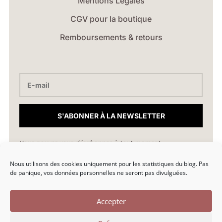
Mentions Légales
CGV pour la boutique
Remboursements & retours
S'ABONNER À LA NEWSLETTER
Vous pouvez vous désabonner à tout moment.
Nous utilisons des cookies uniquement pour les statistiques du blog. Pas
hello@marionlibro.fr
de panique, vos données personnelles ne seront pas divulguées.
Accepter