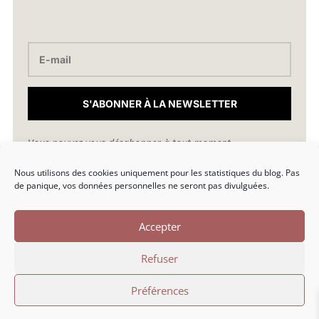
S'ABONNER À LA NEWSLETTER
Vous pouvez vous désabonner à tout moment.
Nous utilisons des cookies uniquement pour les statistiques du blog. Pas
hello@marionlibro.fr
de panique, vos données personnelles ne seront pas divulguées.
Accepter
Refuser
Marion Libro © 2026 | Une création par Marion Libro |
Préférences
Politique de confidentialité