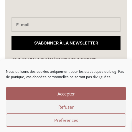
S'ABONNER À LA NEWSLETTER
Vous pouvez vous désabonner à tout moment.
Nous utilisons des cookies uniquement pour les statistiques du blog. Pas
hello@marionlibro.fr
de panique, vos données personnelles ne seront pas divulguées.
Accepter
Refuser
Marion Libro © 2026 | Une création par Marion Libro |
Préférences
Politique de confidentialité