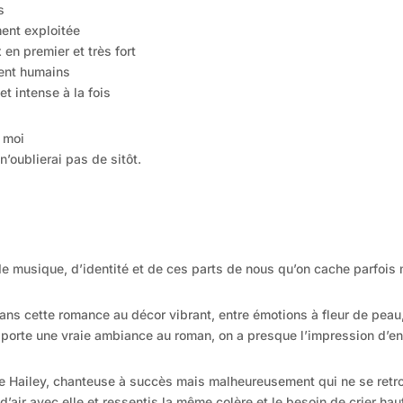
s
ent exploitée
n premier et très fort
ent humains
et intense à la fois
 moi
n’oublierai pas de sitôt.
 de musique, d’identité et de ces parts de nous qu’on cache parfo
ns cette romance au décor vibrant, entre émotions à fleur de peau,
pporte une vraie ambiance au roman, on a presque l’impression d’e
e Hailey, chanteuse à succès mais malheureusement qui ne se retrouv
’air avec elle et ressentis la même colère et le besoin de crier haut