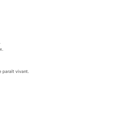
.
x.
paraît vivant.