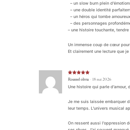
– un slow burn plein d’émotion
– une double identité parfaitem
– un héros qui tombe amoureux e
– des personnages profondém
– une histoire touchante, tendre 
Un immense coup de cœur pour
Et clairement une lecture que je 
Note
5
sur
Roussel olivia
–
18 mai 2026
5
Une histoire qui parle d’amour,
Je me suis laissée embarquer da
leur temps. L’univers musical a
On ressent aussi l’oppression d
ses rêves. J’ai souvent manqué d