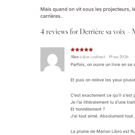
Mais quand on vit sous les projecteurs, le
carrières.
4 reviews for
Derrière sa voix -
Note
5
sur
Alice
(client confirmé)
–
19 mai 2026
5
Parfois, on ouvre un livre en se
Et puis on relève les yeux plus
C’est exactement ce qu’il s’est 
Je l’ai littéralement lu d’une tr
Et honnêtement ?
J’ai tout aimé. Absolument tout.
La plume de Marion Libro est flu