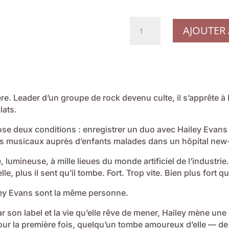
quantité
AJOUTER 
de
Derrière
sa
voix
-
Marion
ère. Leader d’un groupe de rock devenu culte, il s’apprête à
Libro
lats.
ose deux conditions : enregistrer un duo avec Hailey Evans
ers musicaux auprès d’enfants malades dans un hôpital new
, lumineuse, à mille lieues du monde artificiel de l’industrie.
le, plus il sent qu’il tombe. Fort. Trop vite. Bien plus fort qu’
iley Evans sont la même personne.
 son label et la vie qu’elle rêve de mener, Hailey mène une 
ur la première fois, quelqu’un tombe amoureux d’elle — de l