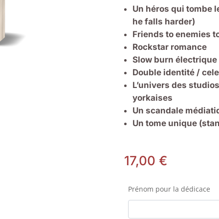
Un héros qui tombe le 
he falls harder
)
Friends to enemies to
Rockstar romance
Slow burn électrique
Double identité / cel
L’univers des studio
yorkaises
Un scandale médiatiqu
Un tome unique (sta
17,00
€
Prénom pour la dédicace