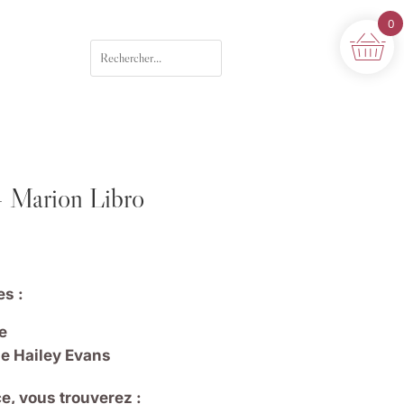
0
– Marion Libro
es :
e
de Hailey Evans
, vous trouverez :