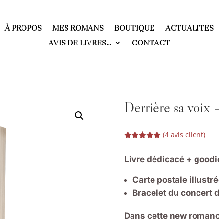
À PROPOS
MES ROMANS
BOUTIQUE
ACTUALITÉS
AVIS DE LIVRES…
CONTACT
Derrière sa voix 
(
4
avis client)
Noté
5.00
sur 5
Livre dédicacé + goodi
basé sur
notations
client
Carte postale illustré
Bracelet du concert 
Dans cette new romance