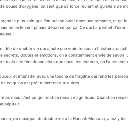
ette bouée d’oxygène, on sent que sa force revient et qu’elle a de 
garçon le plus sain que l’on puisse avoir dans une romance, et ça fai
mais on ne le sent jamais dépassé par ça. Ce qui lui permet d’expri
nteuse !
tte idée de double vie qui ajoute une vraie tension à l’histoire, un 
re secrets, doutes et émotions, on a constamment envie de savoir ju
nt mais elle fonctionne alors que nous, les lecteurs, on l’a ressent 
ouceur et intensité, avec une touche de fragilité qui rend les pers
 de ce qu’on est prêt à montrer aux autres.
 larmes mais c’est ce qui rend ce roman magnifique. Quand on ressen
ne pépite !
mance, de musique, de double vie à la Hannah Montana, allez y les 