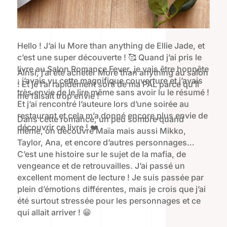
Hello ! J’ai lu More than anything de Ellie Jade, et
c’est une super découverte ! 🥰 Quand j’ai pris le
livre au Salon Romance Fever, je vais être honnête
Ainsi, j’ai été acheter More than anything au salon
: j’avais vu cette magnifique couverture et j’avais
! Et je l’ai rapidement sorti de ma PAL parce qu’il
très envie de le lire même sans avoir lu le résumé !
me faisait trop envie !
Et j’ai rencontré l’auteure lors d’une soirée au
restaurant et cela m’a donné encore plus envie de
Dans cette romance, un peu sombre quand
découvrir ce livre ! ❤️
même, on découvre Maïa mais aussi Mikko,
Taylor, Ana, et encore d’autres personnages…
C’est une histoire sur le sujet de la mafia, de
vengeance et de retrouvailles. J’ai passé un
excellent moment de lecture ! Je suis passée par
plein d’émotions différentes, mais je crois que j’ai
été surtout stressée pour les personnages et ce
qui allait arriver ! 😁