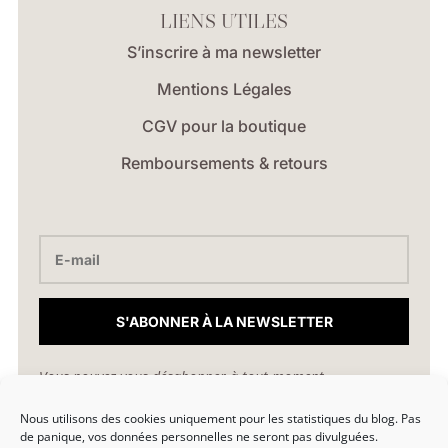
LIENS UTILES
S’inscrire à ma newsletter
Mentions Légales
CGV pour la boutique
Remboursements & retours
S'ABONNER À LA NEWSLETTER
Vous pouvez vous désabonner à tout moment.
Nous utilisons des cookies uniquement pour les statistiques du blog. Pas
hello@marionlibro.fr
de panique, vos données personnelles ne seront pas divulguées.