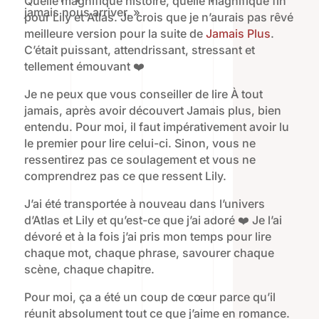
Quelle magnifique histoire, quelle magnifique fin
jamais nous arriver. »
pour Lily et Atlas. Je crois que je n’aurais pas rêvé
meilleure version pour la suite de
Jamais Plus
.
C’était puissant, attendrissant, stressant et
tellement émouvant ❤️
Je ne peux que vous conseiller de lire À tout
jamais, après avoir découvert Jamais plus, bien
entendu. Pour moi, il faut impérativement avoir lu
le premier pour lire celui-ci. Sinon, vous ne
ressentirez pas ce soulagement et vous ne
comprendrez pas ce que ressent Lily.
J’ai été transportée à nouveau dans l’univers
d’Atlas et Lily et qu’est-ce que j’ai adoré ❤️ Je l’ai
dévoré et à la fois j’ai pris mon temps pour lire
chaque mot, chaque phrase, savourer chaque
scène, chaque chapitre.
Pour moi, ça a été un coup de cœur parce qu’il
réunit absolument tout ce que j’aime en romance.