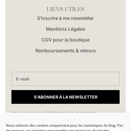
LIENS UTILES
S’inscrire à ma newsletter
Mentions Légales
CGV pour la boutique
Remboursements & retours
S'ABONNER À LA NEWSLETTER
Vous pouvez vous désabonner à tout moment.
Nous utilisons des cookies uniquement pour les statistiques du blog. Pas
hello@marionlibro.fr
de panique, vos données personnelles ne seront pas divulguées.