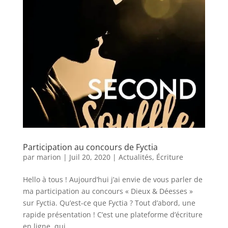
Participation au concours de Fyctia
par
marion
|
Juil 20, 2020
|
Actualités
,
Écriture
Hello à tous ! Aujourd’hui j’ai envie de vous parler de
ma participation au concours « Dieux & Déesses »
sur Fyctia. Qu’est-ce que Fyctia ? Tout d’abord, une
rapide présentation ! C’est une plateforme d’écriture
en ligne, qui...